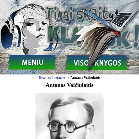
Išeivijos Literatūra
->
Antanas Vaičiulaitis
Antanas Vaičiulaitis