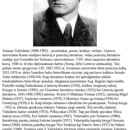
Antanas Vaičiulaitis (1906-1992) – prozininkas, poetas, kritikas, vertėjas. Lietuvos
universitete Kaune studijavo lietuvių ir prancūzų literatūras, vėliau prancūzų literatūros
studijas tęsė Grenoblio bei Sorbonos universitetuose. VDU dėstė naujosios literatūros
kursą. 1940 m. išvyko diplomatiniam darbui į Romą, dirbo Lietuvos ambasadoje. Tais
pačiais metais apsigyveno JAV. 1947-1951 m. Scrantono universitete dėstė prancūzų kalbą.
1951-1976 m. dirbo Amerikos balso lietuviškame skyriuje, taip pat buvo kultūros žurnalo
Aidai redaktorius (1950-64). Kaip literatūros kritikas bei apžvalgininkas plačiai
bendradarbiavo lietuviškoje spaudoje, daugiausia pasirašinėjo Aug. Raginio slapyvardžiu.
Paskelbė studiją Natūralizmas ir lietuvių literatūra (1936), kritikos straipsnių rinkinį
Knygos ir žmonės (1992), yra Visuotinės literatūros istorijos (1932) bei Lietuvių egzodo
literatūros, 1945-1990 (1992) autorius. Išvertė O.Milašiaus Poemas (1931), misteriją Migel
Mañara (1937), Septynias vienatves (1979), F.Mauriaco Jėzaus gyvenimą (1936) bei
Gimdytoją (1939) ir kt. Kaip kūrėjas debiutavo eilėraščiais bei pasakojimais. Pirmoji knyga
– 1932 m. išleistas apsakymų rinkinys Vakaras sargo namely. Kiti novelių rinkiniai:
Vidudienis kaimo smuklėj (1933), Pelkių takas (1939). Taip pat išleido apysakas Mūsų
mažoji sesuo (1936), Kur bakūžė samanota (1947), Vidurnaktis prie Šeimenos (1986),
literatūrinių pasakų rinkinį Auksinė kurpelė (1957), Viduramžių legendų knygą Gluosnių
daina (1966), kelionių įspūdžių knygas Nuo Sirakūzų ligi Šiaurės elnio (1937) bei Italijos
vaizdai (1949). Ypatingą vietą A.Vaičiulaičio kūryboje užima vienintelis romanas Valentina